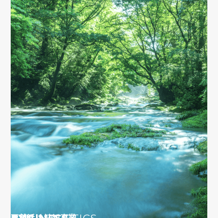
AYU
BUSINESS
LOGISTICS
天然活け鮎卸事業