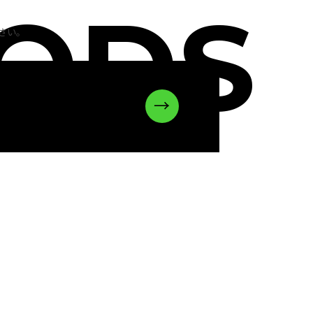
OODS
さい。
→